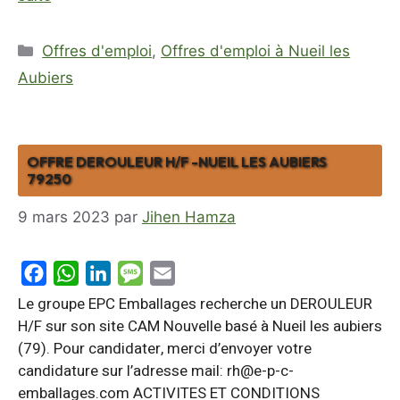
Catégories
Offres d'emploi
,
Offres d'emploi à Nueil les
Aubiers
OFFRE DEROULEUR H/F -NUEIL LES AUBIERS
79250
9 mars 2023
par
Jihen Hamza
F
W
L
M
E
a
h
i
e
m
Le groupe EPC Emballages recherche un DEROULEUR
c
a
n
s
a
H/F sur son site CAM Nouvelle basé à Nueil les aubiers
(79). Pour candidater, merci d’envoyer votre
e
t
k
s
i
candidature sur l’adresse mail: rh@e-p-c-
b
s
e
a
l
emballages.com ACTIVITES ET CONDITIONS
o
A
d
g