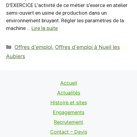
D’EXERCICE L’activité de ce métier s’exerce en atelier
o
p
I
e
semi-ouvert en usine de production dans un
k
p
n
environnement bruyant. Régler les paramètres de la
machine …
Lire la suite
Catégories
Offres d'emploi
,
Offres d'emploi à Nueil les
Aubiers
Accueil
Actualités
Histoire et sites
Engagements
Recrutement
Contact – Devis