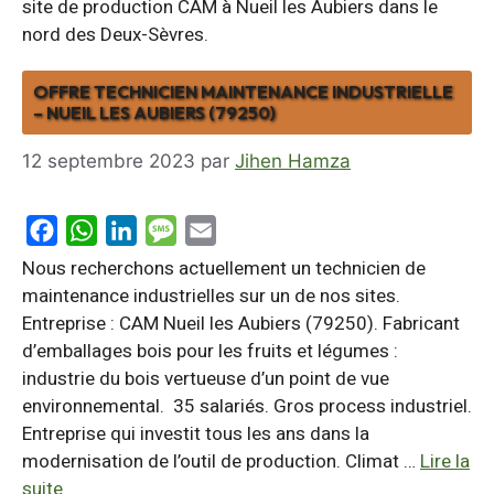
site de production CAM à Nueil les Aubiers dans le
nord des Deux-Sèvres.
OFFRE TECHNICIEN MAINTENANCE INDUSTRIELLE
– NUEIL LES AUBIERS (79250)
12 septembre 2023
par
Jihen Hamza
F
W
L
M
E
a
h
i
e
m
Nous recherchons actuellement un technicien de
c
a
n
s
a
maintenance industrielles sur un de nos sites.
Entreprise : CAM Nueil les Aubiers (79250). Fabricant
e
t
k
s
i
d’emballages bois pour les fruits et légumes :
b
s
e
a
l
industrie du bois vertueuse d’un point de vue
o
A
d
g
environnemental. 35 salariés. Gros process industriel.
o
p
I
e
Entreprise qui investit tous les ans dans la
k
p
n
modernisation de l’outil de production. Climat …
Lire la
suite