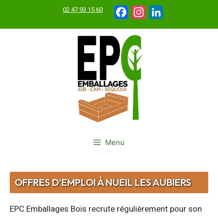
Aller
02 47 93 15 60
Facebook
Instagram
LinkedIn
au
contenu
Menu
OFFRES D’EMPLOI À NUEIL LES AUBIERS
EPC Emballages Bois recrute régulièrement pour son