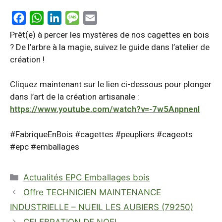
F
W
L
M
E
a
h
i
e
m
Prêt(e) à percer les mystères de nos cagettes en bois
c
a
n
s
a
? De l’arbre à la magie, suivez le guide dans l’atelier de
création !
e
t
k
s
i
b
s
e
a
l
Cliquez maintenant sur le lien ci-dessous pour plonger
o
A
d
g
dans l’art de la création artisanale :
o
p
I
e
https://www.youtube.com/watch?v=-7w5AnpnenI
k
p
n
#FabriqueEnBois #cagettes #peupliers #cageots
#epc #emballages
Catégories
Actualités EPC Emballages bois
Offre TECHNICIEN MAINTENANCE
INDUSTRIELLE – NUEIL LES AUBIERS (79250)
CELEBRATION DE NOEL