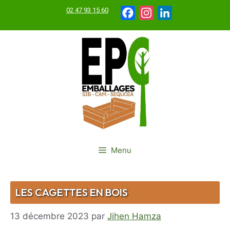
Aller
02 47 93 15 60
Facebook
Instagram
LinkedIn
au
contenu
Menu
LES CAGETTES EN BOIS
13 décembre 2023
par
Jihen Hamza